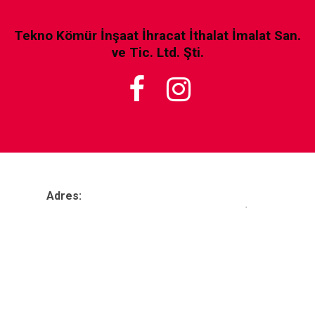
Tekno Kömür İnşaat İhracat İthalat İmalat San.
ve Tic. Ltd. Şti.


Adres:
Zafer Mah. 2360. Sk. no:59, 35395 Buca/İzmir
Telefon:
tel&fax:
+90
232 443 08 57
Eposta:
teknoko
mur@gmail.com