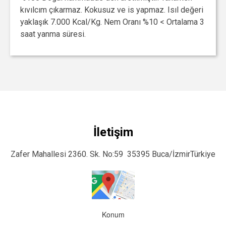
kıvılcım çıkarmaz. Kokusuz ve is yapmaz. Isıl değeri
yaklaşık 7.000 Kcal/Kg. Nem Oranı %10 < Ortalama 3
saat yanma süresi.
İletişim
Zafer Mahallesi 2360. Sk. No:59 35395 Buca/İzmirTürkiye
Konum