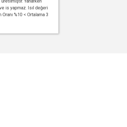
etilmiştir. Yanarken
ve is yapmaz. Isıl değeri
m Oranı %10 < Ortalama 3