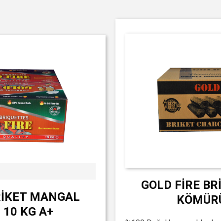
GOLD FİRE B
RİKET MANGAL
KÖMÜRÜ
10 KG A+