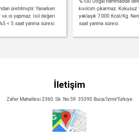
%100 Doğal hammadde den ür
an üretilmiştir. Yanarken
kıvılcım çıkarmaz. Kokusuz 
 ve is yapmaz. Isıl değeri
yaklaşık 7.000 Kcal/Kg. Ne
%5 < 5 saat yanma süresi.
saat yanma süresi.
İletişim
Zafer Mahallesi 2360. Sk. No:59 35395 Buca/İzmirTürkiye