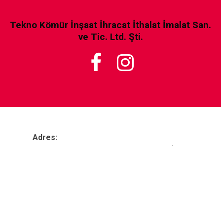
Tekno Kömür İnşaat İhracat İthalat İmalat San.
ve Tic. Ltd. Şti.


Adres:
Zafer Mah. 2360. Sk. no:59, 35395 Buca/İzmir
Telefon:
tel&fax:
+90
232 443 08 57
Eposta:
teknoko
mur@gmail.com