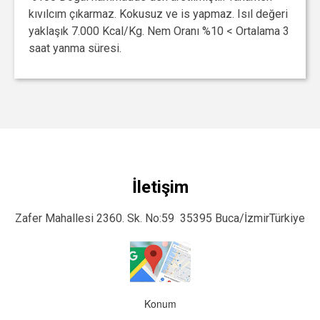
kıvılcım çıkarmaz. Kokusuz ve is yapmaz. Isıl değeri
yaklaşık 7.000 Kcal/Kg. Nem Oranı %10 < Ortalama 3
saat yanma süresi.
İletişim
Zafer Mahallesi 2360. Sk. No:59 35395 Buca/İzmirTürkiye
Konum