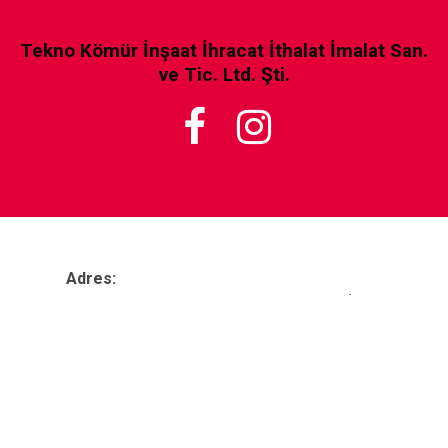
Tekno Kömür İnşaat İhracat İthalat İmalat San.
ve Tic. Ltd. Şti.


Adres:
Zafer Mah. 2360. Sk. no:59, 35395 Buca/İzmir
Telefon:
tel&fax:
+90
232 443 08 57
Eposta:
teknoko
mur@gmail.com