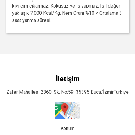
kıvılcım çıkarmaz. Kokusuz ve is yapmaz. Isıl değeri
yaklaşık 7.000 Kcal/Kg. Nem Oranı %10 < Ortalama 3
saat yanma süresi.
İletişim
Zafer Mahallesi 2360. Sk. No:59 35395 Buca/İzmirTürkiye
Konum